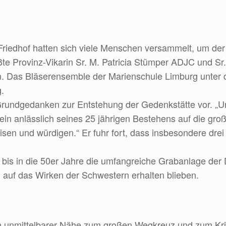
 Friedhof hatten sich viele Menschen versammelt, um de
e Provinz-Vikarin Sr. M. Patricia Stümper ADJC und S
 Das Bläserensemble der Marienschule Limburg unter d
.
 Grundgedanken zur Entstehung der Gedenkstätte vor. „Un
in anlässlich seines 25 jährigen Bestehens auf die gr
sen und würdigen.“ Er fuhr fort, dass insbesondere drei
h bis in die 50er Jahre die umfangreiche Grabanlage de
en auf das Wirken der Schwestern erhalten blieben.
in unmittelbarer Nähe zum großen Wegkreuz und zum Kri