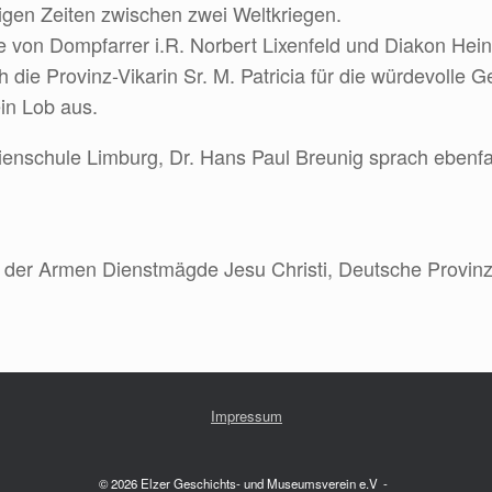
gen Zeiten zwischen zwei Weltkriegen.
e von Dompfarrer i.R. Norbert Lixenfeld und Diakon H
die Provinz-Vikarin Sr. M. Patricia für die würdevolle 
in Lob aus.
rienschule Limburg, Dr. Hans Paul Breunig sprach ebenfal
t der Armen Dienstmägde Jesu Christi, Deutsche Provinz,
Impressum
© 2026 Elzer Geschichts- und Museumsverein e.V